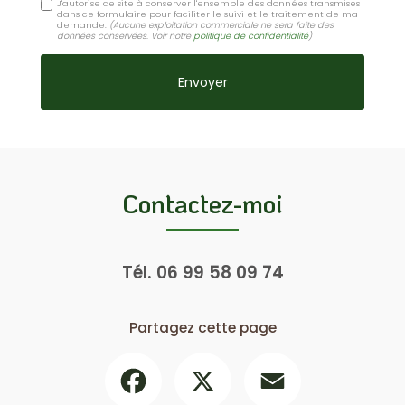
J'autorise ce site à conserver l'ensemble des données transmises
dans ce formulaire pour faciliter le suivi et le traitement de ma
demande.
(Aucune exploitation commerciale ne sera faite des
données conservées. Voir notre
politique de confidentialité
)
Contactez-moi
Tél.
06 99 58 09 74
Partagez cette page
Facebook
X
Email