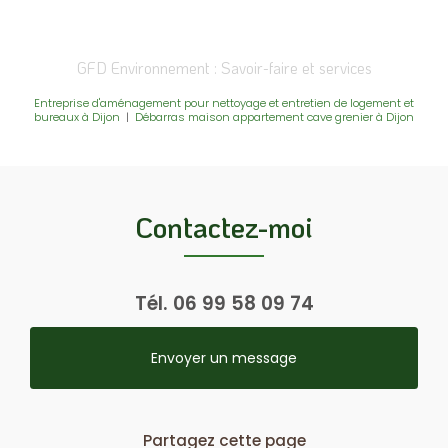
GFD Environnement : Savoir-faire et services
Entreprise d'aménagement pour nettoyage et entretien de logement et
bureaux à Dijon
|
Débarras maison appartement cave grenier à Dijon
Contactez-moi
Tél.
06 99 58 09 74
Envoyer un message
Partagez cette page