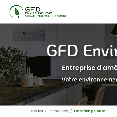
Navigation principale
Aller
au
contenu
principal
Entreprise d'a
Votre environneme
Accueil
Intendance
Entretien pelouse