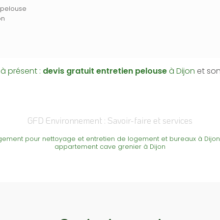
 pelouse
on
à présent :
devis gratuit
entretien pelouse
à Dijon
et son
GFD Environnement : Savoir-faire et services
ement pour nettoyage et entretien de logement et bureaux à Dijon
appartement cave grenier à Dijon