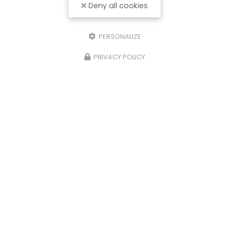
Deny all cookies
débarras complet,…
Toute l'actualité
PERSONALIZE
PRIVACY POLICY
Entreprise d'aménagement
à Dijon
19 rue Philibert de la Mare
21000 DIJON
06 99 58 09 74
Lundi au vendredi : 8h30 - 18h
Suivez-moi sur les réseaux sociaux :