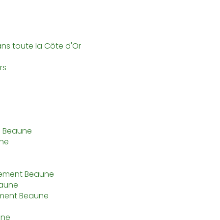
ns toute la Côte d'Or
rs
l Beaune
une
tement Beaune
eaune
ement Beaune
une