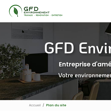
Navigation principale
Aller
au
contenu
principal
Entreprise d'a
Votre environneme
Accueil
Plan du site