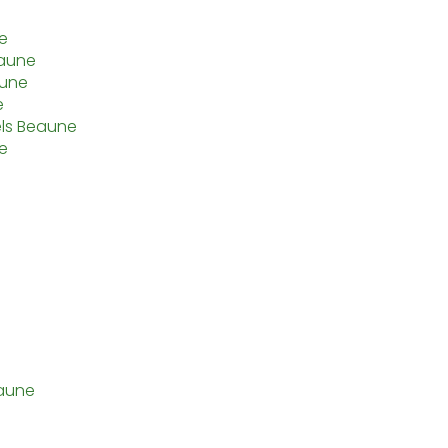
e
eaune
aune
e
els Beaune
e
eaune