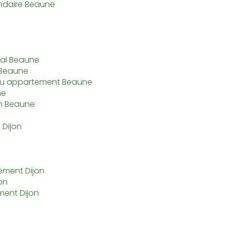
ndaire Beaune
al Beaune
 Beaune
 ou appartement Beaune
ne
on Beaune
 Dijon
ement Dijon
on
ment Dijon