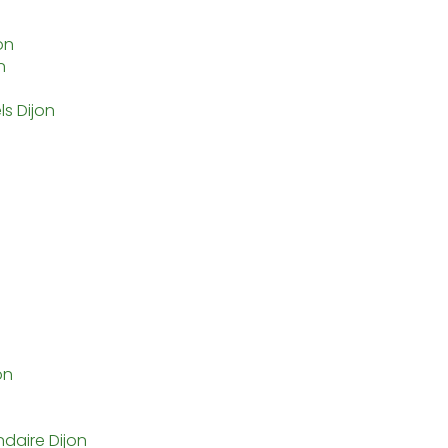
on
n
s Dijon
on
daire Dijon