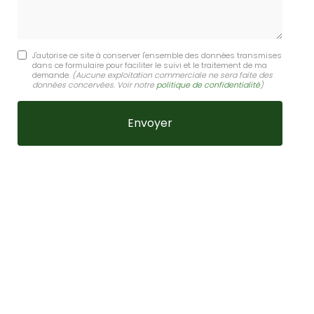
J'autorise ce site à conserver l'ensemble des données transmises
dans ce formulaire pour faciliter le suivi et le traitement de ma
demande.
(Aucune exploitation commerciale ne sera faite des
données concervées. Voir notre
politique de confidentialité
)