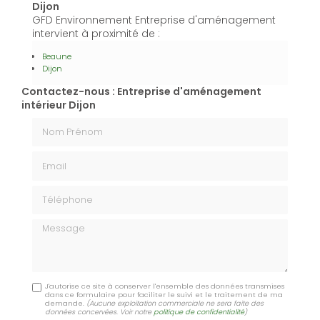
Dijon
GFD Environnement Entreprise d'aménagement
intervient à proximité de :
Beaune
Dijon
Contactez-nous : Entreprise d'aménagement
intérieur Dijon
Nom Prénom
Email
Téléphone
Message
J'autorise ce site à conserver l'ensemble des données transmises
dans ce formulaire pour faciliter le suivi et le traitement de ma
demande.
(Aucune exploitation commerciale ne sera faite des
données concervées. Voir notre
politique de confidentialité
)