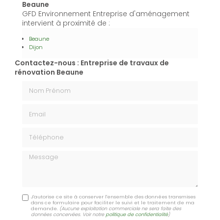
Beaune
GFD Environnement Entreprise d'aménagement
intervient à proximité de :
Beaune
Dijon
Contactez-nous : Entreprise de travaux de
rénovation Beaune
Nom Prénom
Email
Téléphone
Message
J'autorise ce site à conserver l'ensemble des données transmises
dans ce formulaire pour faciliter le suivi et le traitement de ma
demande.
(Aucune exploitation commerciale ne sera faite des
données concervées. Voir notre
politique de confidentialité
)