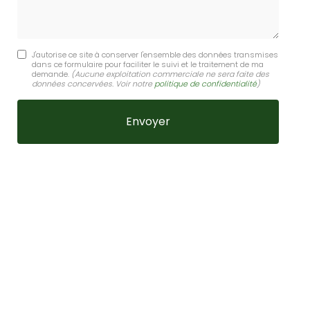
J'autorise ce site à conserver l'ensemble des données transmises
dans ce formulaire pour faciliter le suivi et le traitement de ma
demande.
(Aucune exploitation commerciale ne sera faite des
données concervées. Voir notre
politique de confidentialité
)