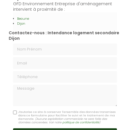
GFD Environnement Entreprise d'aménagement
intervient à proximité de :
Beaune
Dijon
Contactez-nous : Intendance logement secondaire
Dijon
Nom Prénom
Email
Téléphone
Message
J'autorise ce site à conserver l'ensemble des données transmises
dans ce formulaire pour faciliter le suivi et le traitement de ma
demande.
(Aucune exploitation commerciale ne sera faite des
données concervées. Voir notre
politique de confidentialité
)