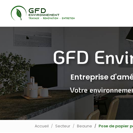
Navigation principale
Aller
au
contenu
principal
Entreprise d'a
Votre environneme
Accueil
Secteur
Beaune
Pose de papier 