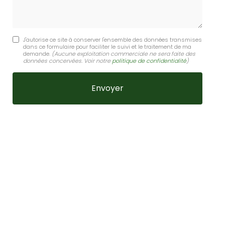
J'autorise ce site à conserver l'ensemble des données transmises
dans ce formulaire pour faciliter le suivi et le traitement de ma
demande.
(Aucune exploitation commerciale ne sera faite des
données concervées. Voir notre
politique de confidentialité
)