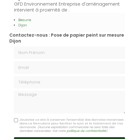
GFD Environnement Entreprise d'aménagement
intervient à proximité de :
Beaune
Dijon
Contactez-nous : Pose de papier peint sur mesure
Dijon
Nom Prénom
Email
Téléphone
Message
J'autorise ce site à conserver l'ensemble des données transmises
dans ce formulaire pour faciliter le suivi et le traitement de ma
demande.
(Aucune exploitation commerciale ne sera faite des
données concervées. Voir notre
politique de confidentialité
)