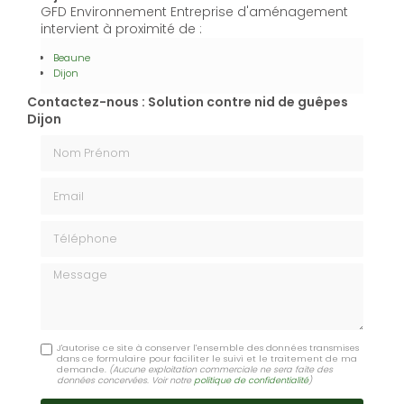
GFD Environnement Entreprise d'aménagement
intervient à proximité de :
Beaune
Dijon
Contactez-nous : Solution contre nid de guêpes
Dijon
Nom Prénom
Email
Téléphone
Message
J'autorise ce site à conserver l'ensemble des données transmises
dans ce formulaire pour faciliter le suivi et le traitement de ma
demande.
(Aucune exploitation commerciale ne sera faite des
données concervées. Voir notre
politique de confidentialité
)